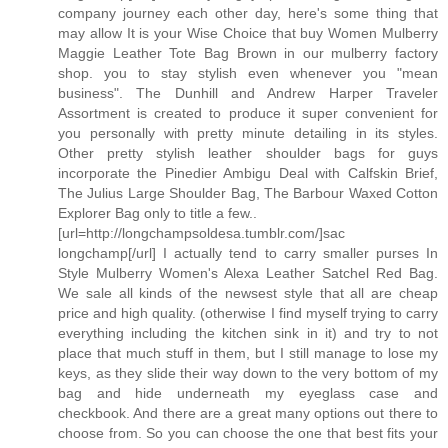
company journey each other day, here's some thing that
may allow It is your Wise Choice that buy Women Mulberry
Maggie Leather Tote Bag Brown in our mulberry factory
shop. you to stay stylish even whenever you "mean
business". The Dunhill and Andrew Harper Traveler
Assortment is created to produce it super convenient for
you personally with pretty minute detailing in its styles.
Other pretty stylish leather shoulder bags for guys
incorporate the Pinedier Ambigu Deal with Calfskin Brief,
The Julius Large Shoulder Bag, The Barbour Waxed Cotton
Explorer Bag only to title a few..
[url=http://longchampsoldesa.tumblr.com/]sac
longchamp[/url] I actually tend to carry smaller purses In
Style Mulberry Women's Alexa Leather Satchel Red Bag.
We sale all kinds of the newsest style that all are cheap
price and high quality. (otherwise I find myself trying to carry
everything including the kitchen sink in it) and try to not
place that much stuff in them, but I still manage to lose my
keys, as they slide their way down to the very bottom of my
bag and hide underneath my eyeglass case and
checkbook. And there are a great many options out there to
choose from. So you can choose the one that best fits your