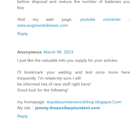
before disposal and reduce the number of batteries you
buy.
Visit my web page;
youtube converter -
www.augmentedviews.com
Reply
Anonymous
March 08, 2013
I just like the valuable infо you ѕupply fоr yоur aгticleѕ.
I'll bookmark your weblog and test once more here
frequently. I'm relatіѵеlу sure I will
be infoгmed lots of new stuff right here!
Good luck for the followіng!
my homepage:
tequilasunriserecordshop.blogspot.Com
My site
::
jeremy.theauxiliaryincident.com
Reply