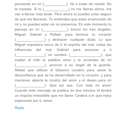
pensando en mí (___________). Va a tratar de resistir. No
te resistas. Si tú (____________) no me llamas ahora, me
vas a llamar más tarde. Pero ahora tú puedes estar seguro
de que me llamarás. Tu entiendes que estas enamorado de
mí y no puedes estar sin mi presencia. En este momento tu
piensas en mí (____________) invoco los tres ángeles,
Miguel, Gabriel y Rafael, para iluminar tu corazón
(______________) y deshacer cualquier duda. Lo que
Miguel expulsara cerca de ti el espíritu del mal, todas las
influencias del mal. Gabriel para anunciar a ti
(______________) mi nombre (_______________), que
soplan al oído la palabra amor y te acuerdas de mí
(______________), anuncio a su ángel de la guarda.
Rafael que utilizan el bálsamo curativo para sanar la
desconfianza que se ha desarrollado en tu corazón, y para
mantener abierta la cicatriz del amor y el deseo para mí
(______________). Que así sea. Con todo mi amor!
Cuando este mensaje se publica en dos minutos él tendrá
un impulso irresistible que me llame. Cederá a lo que estoy
esperando por ti, amen
Reply