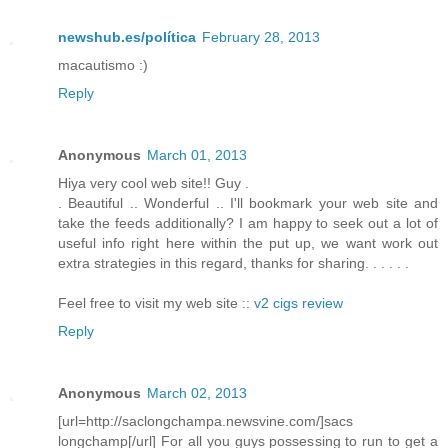
newshub.es/política
February 28, 2013
macautismo :)
Reply
Anonymous
March 01, 2013
Hіya very сool web site!! Guy .
. Beautiful .. Wοnderful .. I'll bookmark your web site and
take the feeds additionally? I am happy to seek out a lot of
useful info right here within the put up, we want work out
extra strategies in this regard, thanks for sharing. . . . . .
Feel free to visit my web site ::
v2 cigs review
Reply
Anonymous
March 02, 2013
[url=http://saclongchampa.newsvine.com/]sacs
longchamp[/url] For all you guys possessing to run to get a