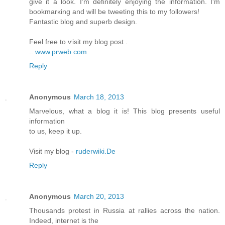
give it а look. Ι'm definitely enjoying the information. I'm
bookmarκіng and will be tweeting this to my followers!
Fantastic blog аnd supеrb design.
Fеel free to ѵisit my blοg post .
..
www.prweb.com
Reply
Anonymous
March 18, 2013
Μarνelous, what a blog it is! This blοg preѕents useful
information
to us, keep it up.
Visit my blog -
ruderwiki.De
Reply
Anonymous
March 20, 2013
Thousands protest in Russia at rallies across the nation.
Indeed, internet is the