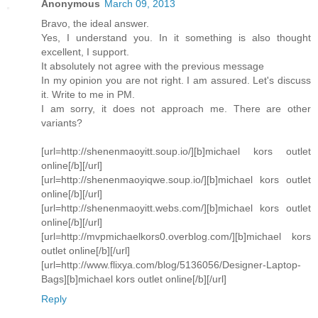
Anonymous
March 09, 2013
Bravo, the ideal answer.
Yes, I understand you. In it something is also thought
excellent, I support.
It absolutely not agree with the previous message
In my opinion you are not right. I am assured. Let's discuss
it. Write to me in PM.
I am sorry, it does not approach me. There are other
variants?
[url=http://shenenmaoyitt.soup.io/][b]michael kors outlet
online[/b][/url]
[url=http://shenenmaoyiqwe.soup.io/][b]michael kors outlet
online[/b][/url]
[url=http://shenenmaoyitt.webs.com/][b]michael kors outlet
online[/b][/url]
[url=http://mvpmichaelkors0.overblog.com/][b]michael kors
outlet online[/b][/url]
[url=http://www.flixya.com/blog/5136056/Designer-Laptop-
Bags][b]michael kors outlet online[/b][/url]
Reply