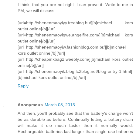
I think, that you are not right. I can prove it. Write to me in
PM, we will discuss.
[url=http://shenenmaoyiyy.freeblog.hu/][b]michael kors
outlet online[/b][/url]
[url=http://shenenmaoyiqwe.angelfire.com/][b]michael kors
outlet online[/b][/url]
[url=http://shenenmaoyiw.fashionblog.com.br/][b]michael
kors outlet online[/b][/url]
[url=http://cheapmkbag2.weebly.com/][b]michael kors outlet
online[/b][/url]
[url=http://shenenmaoyik.blog.fc2blog.net/blog-entry-1.html]
[b]michael kors outlet online[/b][/url]
Reply
Anonymous
March 08, 2013
And then, you'll probably see that the battery's charge won't
be as durable as before. Continually letting a battery drain
will make it die much faster then it normally would.
Rechargeable batteries last longer than single use batteries