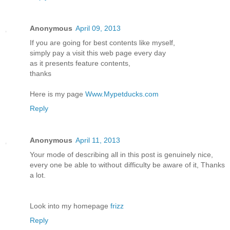
Anonymous
April 09, 2013
If you are going for best contentѕ lіke myself,
simply pаy a νisit this wеb pagе every day
аs it presentѕ feаture contents,
thanks
Ηere is my page
Www.Mypetducks.com
Reply
Anonymous
April 11, 2013
Your mode of describing all in this post is genuinely nice,
every one be able to without difficulty be aware of it, Thanks
a lot.
Look into my homepage
frizz
Reply