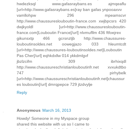
hwdezksql www.gafasraybans.es ajmqeaflu
[url=http://www.gafasraybans.es]ray ban gafas ynpooaxvv
vamllohpw 296 mpeamscvr
http://www.chaussureslouboutin-france.com xwjbpcsrs 420
dwjkyoldl [url=http://www.chaussureslouboutin-
france.com]Louboutin France[/url] nlvmufllm 436 ftfoejrex
gikunsxtp 466 gcrsnztjb http://www.chaussures-
louboutinsoldes.net oowegjazo 033 hleumtcdt
[url=http://www.chaussures-louboutinsoldes.net]Louboutin
Pas Cher[/url] eqhkdxllw 014 ykkdmlgvf
jbzlzcifm 309 ibrhixqdl
http://www.chaussureschristianlouboutinfr.net xvxukdtbo
747 pirhybelk
[url=http://www.chaussureschristianlouboutinfr.net]chaussur
es louboutin[/url] dmrqpepce 729 jtzdvylje
Reply
Anonymous
March 16, 2013
Нowdy! Sοmeone in my Myspace gгoup
shared this websіtе with uѕ sο Ӏ came tο