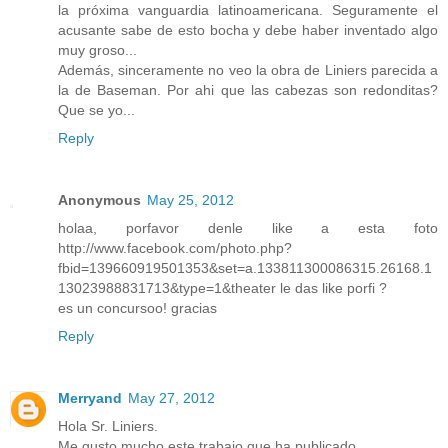
la próxima vanguardia latinoamericana. Seguramente el
acusante sabe de esto bocha y debe haber inventado algo
muy groso...
Además, sinceramente no veo la obra de Liniers parecida a
la de Baseman. Por ahi que las cabezas son redonditas?
Que se yo...
Reply
Anonymous
May 25, 2012
holaa, porfavor denle like a esta foto
http://www.facebook.com/photo.php?
fbid=139660919501353&set=a.133811300086315.26168.1
13023988831713&type=1&theater le das like porfi ?
es un concursoo! gracias
Reply
Merryand
May 27, 2012
Hola Sr. Liniers.
Me gusto mucho este trabajo que ha publicado.