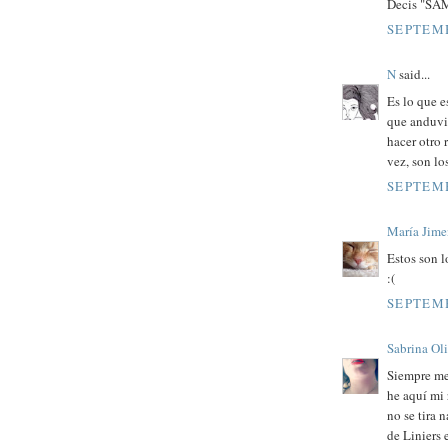
Decis "S
SEPTEMB
N
said...
Es lo que 
que anduvi
hacer otro 
vez, son lo
SEPTEMB
María Jime
Estos son l
:(
SEPTEMB
Sabrina Ol
Siempre me 
he aquí mi 
no se tira 
de Liniers 