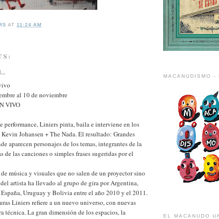
RS
AT
11:24 AM
TS:
...
MACANUDISMO - 
vivo
iembre al 10 de noviembre
EN VIVO
 performance, Liniers pinta, baila e interviene en los
e Kevin Johansen + The Nada. El resultado: Grandes
de aparecen personajes de los temas, integrantes de la
as de las canciones o simples frases sugeridas por el
 de música y visuales que no salen de un proyector sino
del artista ha llevado al grupo de gira por Argentina,
 España, Uruguay y Bolivia entre el año 2010 y el 2011.
uras Liniers refiere a un nuevo universo, con nuevas
ra técnica. La gran dimensión de los espacios, la
EL MACANUDO U