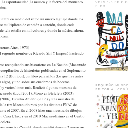
, la espontaneidad, la música y la fuerza del momento
VOLS.1-5 EDICI
FLOR
obra.
cuentra en medio del ritmo un nuevo leguaje donde los
 se multiplican de canción a canción, donde cada
de tela estalla en mil colores y donde la música, ahora,
 cara.
enos Aires, 1973)
 el segundo nombre de Ricardo Siri Y Empezó haciendo
bros recopilando sus historietas en La Nación (Macanudo
 recopilación de historietas publicadas en el Suplemento
a 12 (Bonjour), un libro para niños (Lo que hay antes
 algo), y uno sobre sus cuadernos de bocetos
PEQUEÑO MUNDO
 y varios libros más. Realizó algunas muestras de
EDITORIAL COM
acanudo (Ludi 2001), Mono en Bicicleta (2003),
(2006), Estudio Abierto (2006) y una muestra de
de la tira Macanudo rotó por las distintas FNAC de
ante el 2007. En el 2008 hizo una muestra de dibujos
 en Casa L´Inc. y en el 2010 Macanudisimo en el Centro
coleta.
eca para ir a Canadá, donde residió durante 7 meses en