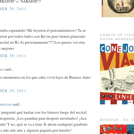
AMBAYON" o "SABAION"?
ER 29, 2011
estaba esperando! Me leyeron el pensamientooo! Ya se
CONEJO DE VIAJ
eron por todos lados con Kevin pero tienen planeado
HOUSE-MONDADO
recital en Bs As proximamente??? Los quiero ver otra
s mejores
ER 29, 2011
na
said...
os momentos en los que odio vivir lejos de Buenos Aires
ER 29, 2011
imúzara
said...
pregunté qué harían con los lienzos luego del recital;
respuesta. ¡Los guardan para después mostrarlos! ¡Acá
BONJOUR - ED. 
nada! Y no, qué se va a tirar. Si ahora cualquier garabato
es arte arte arte y alguien pagaría por tenerlo!