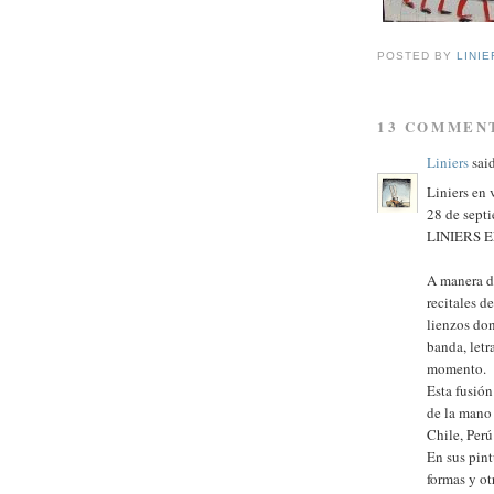
POSTED BY
LINIE
13 COMMEN
Liniers
said
Liniers en 
28 de sept
LINIERS 
A manera de
recitales d
lienzos don
banda, letr
momento.
Esta fusión
de la mano 
Chile, Perú
En sus pint
formas y ot