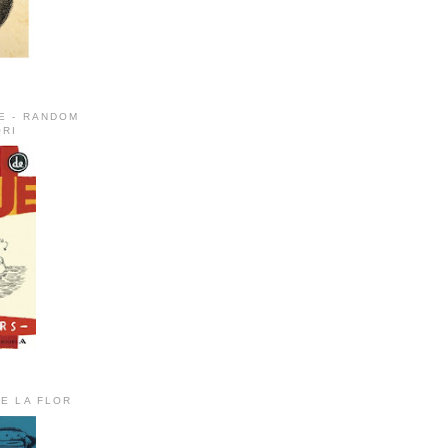
E - RANDOM
RI
DE LA FLOR