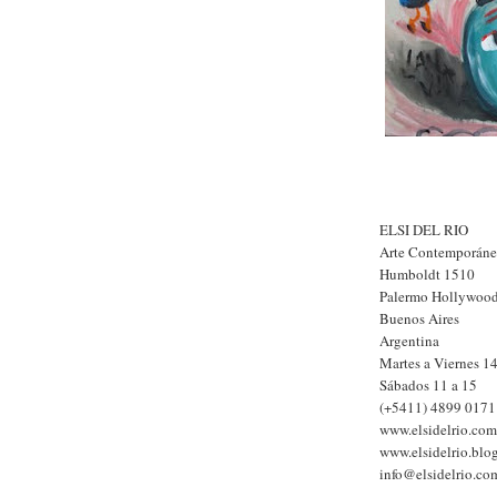
ELSI DEL RIO
Arte Contemporán
Humboldt 1510
Palermo Hollywoo
Buenos Aires
Argentina
Martes a Viernes 14
Sábados 11 a 15
(+5411) 4899 0171
www.elsidelrio.com
www.elsidelrio.blo
info@elsidelrio.co