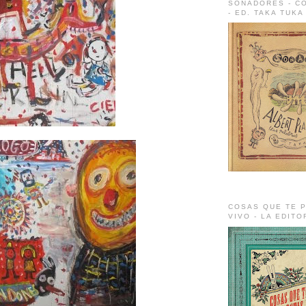
SOÑADORES - C
- ED. TAKA TUKA
COSAS QUE TE P
VIVO - LA EDIT