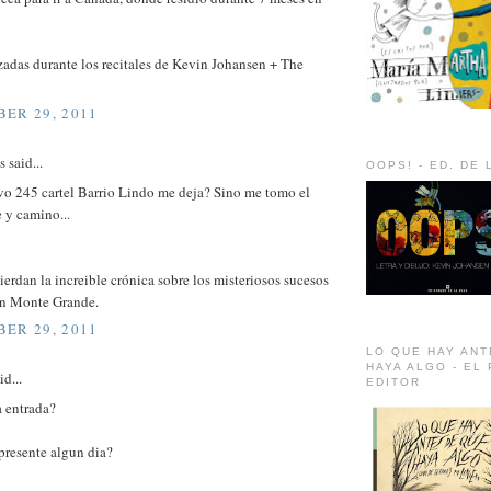
zadas durante los recitales de Kevin Johansen + The
ER 29, 2011
said...
OOPS! - ED. DE 
ivo 245 cartel Barrio Lindo me deja? Sino me tomo el
e y camino...
ierdan la increible crónica sobre los misteriosos sucesos
en Monte Grande.
ER 29, 2011
LO QUE HAY ANT
HAYA ALGO - EL
id...
EDITOR
a entrada?
 presente algun dia?