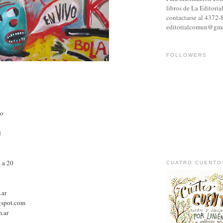
libros de La Editori
contactarse al 4372-
editorialcomun@gma
FOLLOWERS
eo
d
 a 20
CUATRO CUENTO
.ar
gspot.com
m.ar