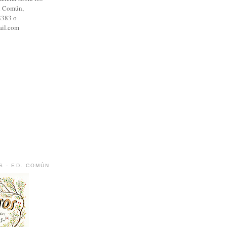
al Común,
8383 o
il.com
S - ED. COMÚN