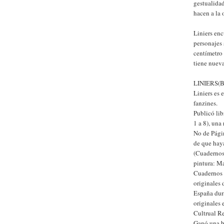
gestualidad
hacen a la 
Liniers en
personajes
centímetro 
tiene nueva
LINIERS(Bu
Liniers es
fanzines.
Publicó li
1 a 8), una
No de Págin
de que haya
(Cuadernos)
pintura: M
Cuadernos 
originales 
España dur
originales
Cultrual Re
Ganó una b