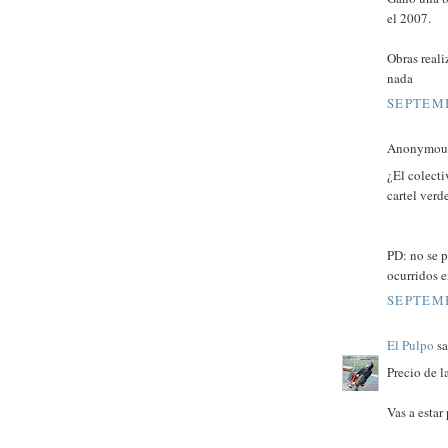
el 2007.
Obras reali
nada
SEPTEMB
Anonymous 
¿El colect
cartel verd
PD: no se p
ocurridos 
SEPTEMB
El Pulpo
sa
Precio de l
Vas a estar