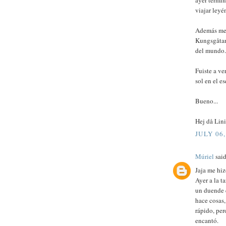
viajar leyé
Además me p
Kungsgåtan
del mundo..
Fuiste a ve
sol en el e
Bueno...
Hej då Lini
JULY 06,
Múriel
said
Jaja me hiz
Ayer a la t
un duende q
hace cosas,
rápido, per
encantó.