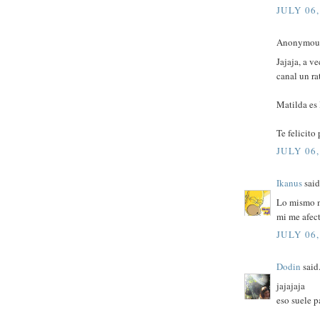
JULY 06,
Anonymous 
Jajaja, a v
canal un ra
Matilda es 
Te felicito
JULY 06,
Ikanus
said.
Lo mismo m
mi me afect
JULY 06,
Dodin
said.
jajajaja
eso suele p