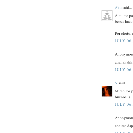
Aku
said...
A mi me pa
bebes hacen
Por cierto,
JULY 06,
Anonymous 
ahahahahh
JULY 06,
V
said...
Miren los 
buenos :)
JULY 06,
Anonymous 
encima dsp 