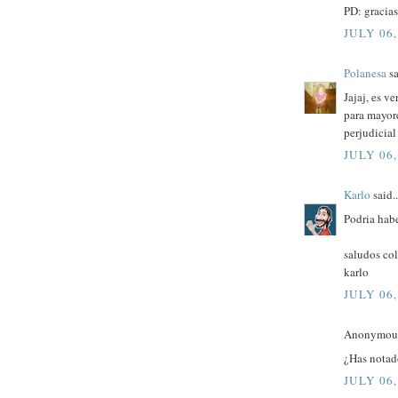
PD: gracia
JULY 06,
Polanesa
sa
Jajaj, es v
para mayor
perjudicial
JULY 06,
Karlo
said..
Podria habe
saludos co
karlo
JULY 06,
Anonymous 
¿Has notado
JULY 06,