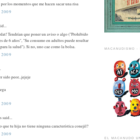
s por los momentos que me hacen sacar una risa
 2009
id...
erdat! Tendrían que poner un aviso o algo ("Prohibido
es de 6 años", "Su consumo en adultos puede resultar
 para la salud"). Si no, uno cae como la bolsa.
MACANUDISMO - 
 2009
.
r sido peor...jejeje
lega
 2009
said...
 que tu hija no tiene ninguna característica conejil?
 2009
EL MACANUDO U