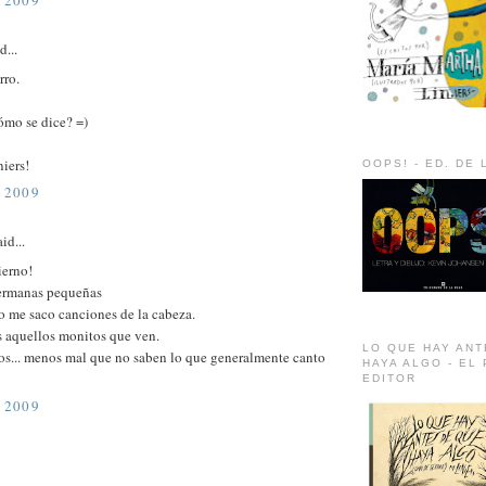
 2009
d...
rro.
ómo se dice? =)
iers!
OOPS! - ED. DE 
 2009
id...
ierno!
ermanas pequeñas
o me saco canciones de la cabeza.
s aquellos monitos que ven.
LO QUE HAY ANT
os... menos mal que no saben lo que generalmente canto
HAYA ALGO - EL
EDITOR
 2009