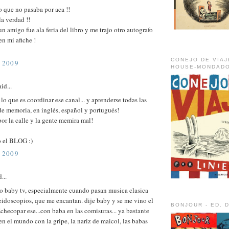
 que no pasaba por aca !!
a verdad !!
n amigo fue ala feria del libro y me trajo otro autografo
en mi afiche !
CONEJO DE VIAJ
 2009
HOUSE-MONDADO
id...
lo que es coordinar ese canal... y aprenderse todas las
de memoria, en inglés, español y portugués!
or la calle y la gente memira mal!
 el BLOG :)
 2009
...
o baby tv, especialmente cuando pasan musica clasica
eidoscopios, que me encantan. dije baby y se me vino el
BONJOUR - ED. 
Echecopar ese...con baba en las comisuras... ya bastante
en el mundo con la gripe, la nariz de maicol, las babas