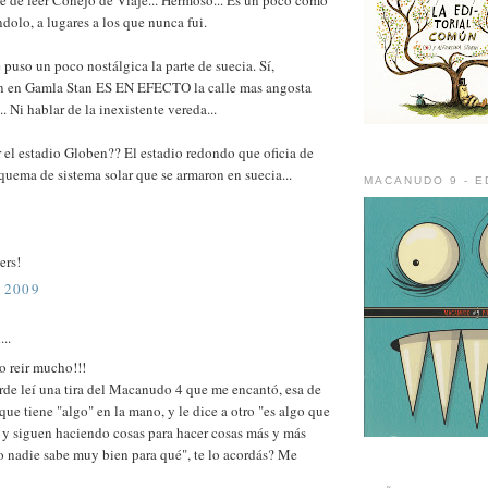
ndolo, a lugares a los que nunca fui.
uso un poco nostálgica la parte de suecia. Sí,
 en Gamla Stan ES EN EFECTO la calle mas angosta
. Ni hablar de la inexistente vereda...
r el estadio Globen?? El estadio redondo que oficia de
squema de sistema solar que se armaron en suecia...
MACANUDO 9 - E
ers!
 2009
...
o reir mucho!!!
arde leí una tira del Macanudo 4 que me encantó, esa de
ue tiene "algo" en la mano, y le dice a otro "es algo que
 y siguen haciendo cosas para hacer cosas más y más
o nadie sabe muy bien para qué", te lo acordás? Me