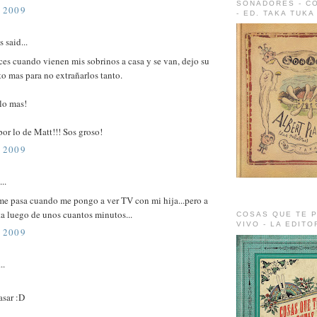
SOÑADORES - C
 2009
- ED. TAKA TUKA
said...
eces cuando vienen mis sobrinos a casa y se van, dejo su
to mas para no extrañarlos tanto.
lo mas!
 por lo de Matt!!! Sos groso!
 2009
..
e pasa cuando me pongo a ver TV con mi hija...pero a
a luego de unos cuantos minutos...
COSAS QUE TE P
VIVO - LA EDIT
 2009
..
asar :D