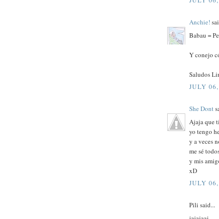
JULY 06,
Anchie!
sai
Babau = Pe
Y conejo c
Saludos Lin
JULY 06,
She Dont
sa
Ajaja que t
yo tengo h
y a veces n
me sé todo
y mis amig
xD
JULY 06,
Pili said...
jajajaaj