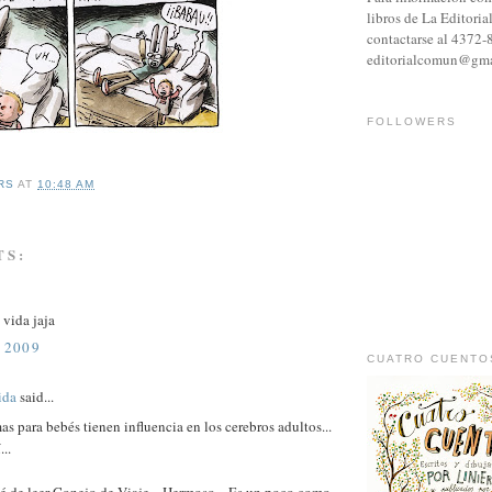
libros de La Editori
contactarse al 4372-
editorialcomun@gma
FOLLOWERS
RS
AT
10:48 AM
TS:
 vida jaja
 2009
CUATRO CUENTO
ida
said...
as para bebés tienen influencia en los cerebros adultos...
...
é de leer Conejo de Viaje... Hermoso... Es un poco como