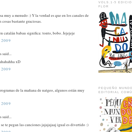
VOLS.1-5 EDICI
FLOR
sa muy a menudo :) Y la verdad es que en los canales de
 cosas bastante graciosas.
 en catalán babau significa: tonto, bobo. Jejejeje
 2009
said...
ahahahha xD
 2009
PEQUEÑO MUNDO
programas de la mañana de natgeo, algunos están muy
EDITORIAL COM
 2009
said...
se te pegan las canciones jajajajaaj igual es divertido :)