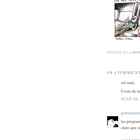
POSTED BY
LINIE
90 COMMEN
sol said...
Cosas de la
JULY 06,
pobreaburr
las program
claro que sí
ayer termin