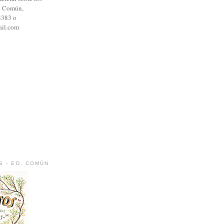
al Común,
8383 o
il.com
S - ED. COMÚN