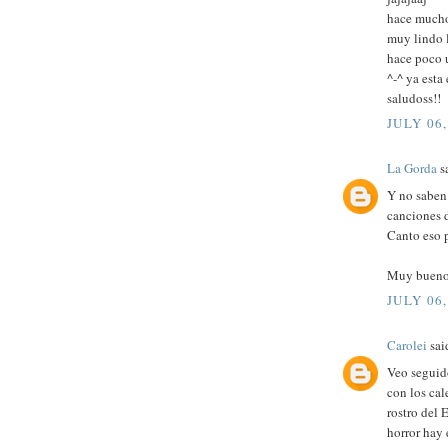
hace mucho
muy lindo l
hace poco u
^-^ ya esta 
saludoss!!
JULY 06,
La Gorda
sa
Y no saben 
canciones 
Canto eso p
Muy bueno
JULY 06,
Carolei
said
Veo seguid
con los cal
rostro del 
horror hay 