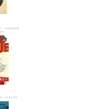
E - RANDOM
RI
DE LA FLOR