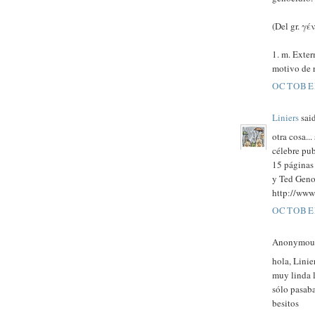
(Del gr. γέν
1. m. Exter
motivo de r
OCTOBER
Liniers
said
otra cosa..
célebre pub
15 páginas 
y Ted Geno
http://www.
OCTOBER
Anonymous 
hola, Linie
muy linda l
sólo pasaba
besitos