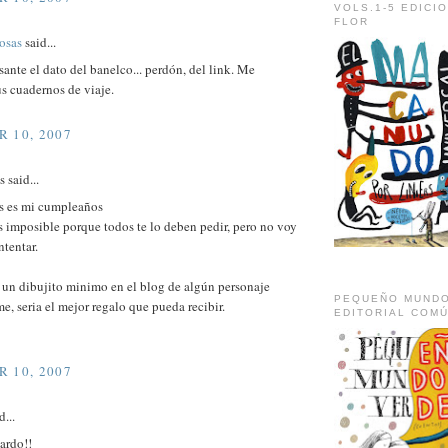
VOLS.1-5 EDICI
FLOR
osas
said...
ante el dato del banelco... perdón, del link. Me
s cuadernos de viaje.
 10, 2007
said...
es es mi cumpleaños
s imposible porque todos te lo deben pedir, pero no voy
ntentar.
 un dibujito minimo en el blog de algún personaje
PEQUEÑO MUNDO
, seria el mejor regalo que pueda recibir.
EDITORIAL COM
 10, 2007
d...
ardo!!