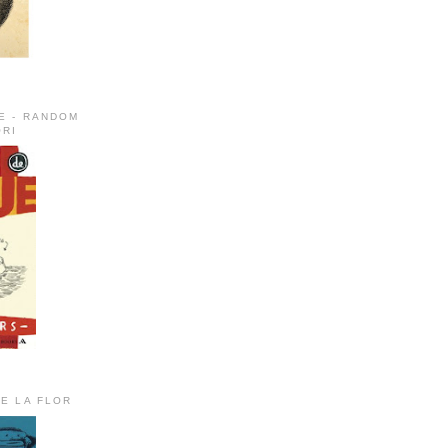
E - RANDOM
RI
DE LA FLOR