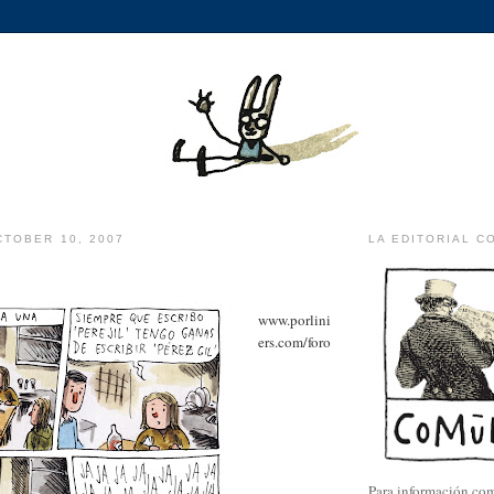
TOBER 10, 2007
LA EDITORIAL C
www.porlini
ers.com/foro
Para información com