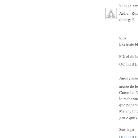
Shaggy
said
Acá en Rosa
/pere'gil/
Slds!
Exelente b
PD: el de 
OCTOBER
Anonymous 
acabo de le
Como La Na
lo rechazar
que poca vi
Me encanto
y eso que c
Santiago
OCTOBER