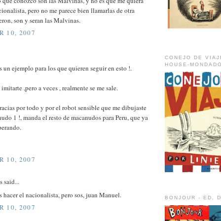
o que conozco son las Malvinas, y no es que me quiera
cionalista, pero no me parece bien llamarlas de otra
ron, son y seran las Malvinas.
 10, 2007
CONEJO DE VIAJ
HOUSE-MONDADO
es un ejemplo para los que quieren seguir en esto !.
 imitarte ,pero a veces , realmente se me sale.
gracias por todo y por el robot sensible que me dibujaste
nudo 1 !, manda el resto de macanudos para Peru, que ya
perando.
 10, 2007
said...
s hacer el nacionalista, pero sos, juan Manuel.
BONJOUR - ED. 
 10, 2007