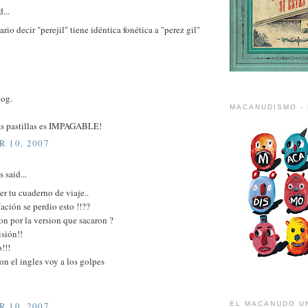
...
rio decir "perejil" tiene idéntica fonética a "perez gil"
log.
MACANUDISMO - 
las pastillas es IMPAGABLE!
 10, 2007
said...
er tu cuaderno de viaje..
ción se perdio esto !!??
on por la version que sacaron ?
sión!!
!!!
on el ingles voy a los golpes
 10, 2007
EL MACANUDO U