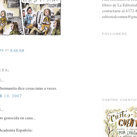
libros de La Editori
contactarse al 4372-
editorialcomun@gma
FOLLOWERS
RS
AT
8:48 AM
NTS:
...
 hermanita dice cosas raras a veces.
 10, 2007
CUATRO CUENTO
...
ro genocida en cana...
 Academia Española: