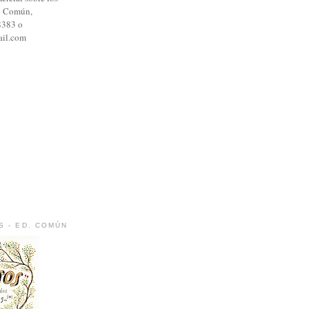
al Común,
8383 o
il.com
S - ED. COMÚN