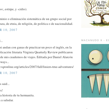
ος, estirpe, y -cidio).
minio o eliminación sistemática de un grupo social por
aza, de etnia, de religión, de política o de nacionalidad.
 10, 2007
...
MACANUDO 9 - E
. si andan con ganas de practicar un poco el inglés, en la
licación literaria Virginia Quarterly Review publicaron
de mis cuadernos de viajes. Editada por Daniel Alarcón
ways...
vqronline.org/articles/2007/fall/liniers-true-adventures/
 10, 2007
said...
rs!
a historia de tu hermanita.
 a saludar.