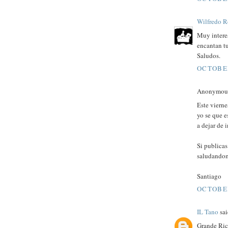
Wilfredo R
Muy interes
encantan tu
Saludos.
OCTOBER
Anonymous 
Este viern
yo se que e
a dejar de i
Si publicas
saludandome
Santiago
OCTOBER
IL Tano
sai
Grande Ric