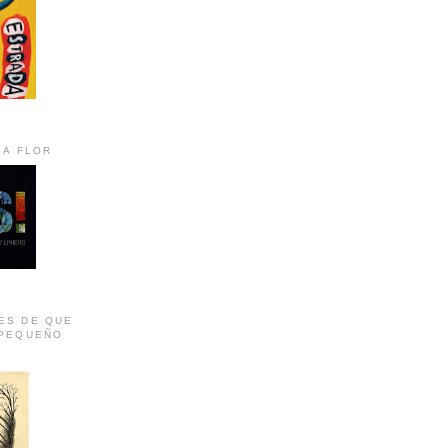
LA FLOR
ES DE QUE
 PEQUEÑO