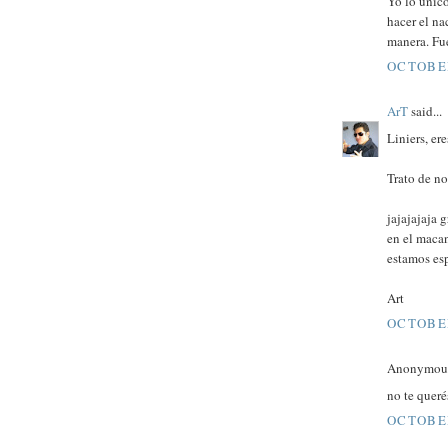
Yo lo unic
hacer el na
manera. Fue
OCTOBER
ArT
said...
Liniers, er
Trato de no
jajajajaja 
en el maca
estamos es
Art
OCTOBER
Anonymous 
no te queré
OCTOBER