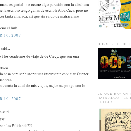
rmana es genial! me ocurre algo parecido con la albahaca
e la escribro tengo ganas de escribir Alba Caca, pero no
cer tanta alharaca, así que sin ruido de matraca, me
no el link!
 10, 2007
OOPS! - ED. DE 
said...
i los cuadernos de viaje de de Crecy, que son una
mbién.
a cosa para ser historietista interesante es viajar. O tener
enores.
n cuenta la edad de mis viejos, mejor me pongo con lo
LO QUE HAY ANT
 10, 2007
HAYA ALGO - EL
EDITOR
said...
?!!!!
 son las Falklands???