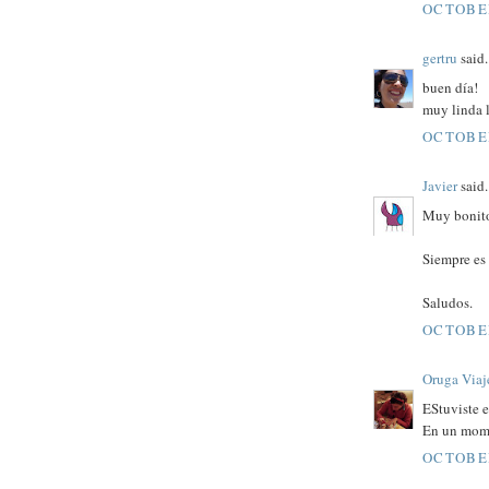
OCTOBER
gertru
said.
buen día!
muy linda l
OCTOBER
Javier
said.
Muy bonito
Siempre es 
Saludos.
OCTOBER
Oruga Viaj
EStuviste e
En un mome
OCTOBER