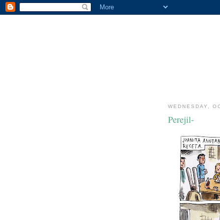
WEDNESDAY, OC
Perejil-