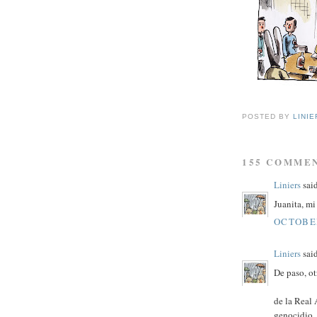
POSTED BY
LINIE
155 COMME
Liniers
said
Juanita, mi
OCTOBER
Liniers
said
De paso, ot
de la Real
genocidio.