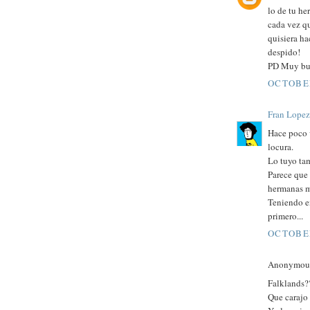
lo de tu he
cada vez qu
quisiera ha
despido!
PD Muy bue
OCTOBER
Fran Lopez
Hace poco v
locura.
Lo tuyo ta
Parece que l
hermanas m
Teniendo e
primero...
OCTOBER
Anonymous 
Falklands??
Que carajo