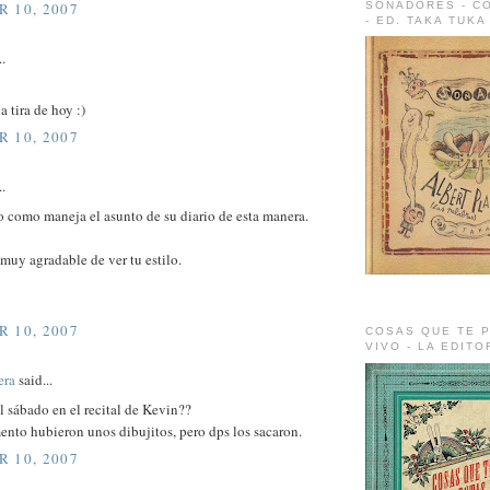
SOÑADORES - C
 10, 2007
- ED. TAKA TUKA
..
a tira de hoy :)
 10, 2007
..
 como maneja el asunto de su diario de esta manera.
muy agradable de ver tu estilo.
 10, 2007
COSAS QUE TE P
VIVO - LA EDIT
era
said...
l sábado en el recital de Kevin??
nto hubieron unos dibujitos, pero dps los sacaron.
 10, 2007