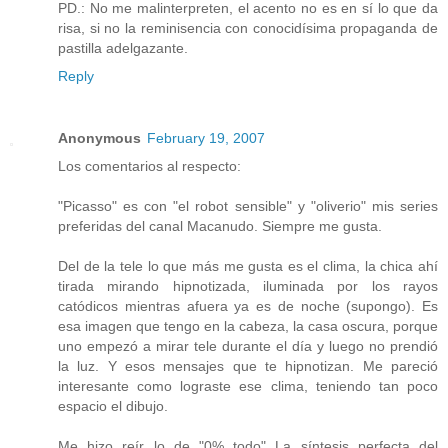
PD.: No me malinterpreten, el acento no es en sí lo que da
risa, si no la reminisencia con conocidísima propaganda de
pastilla adelgazante.
Reply
Anonymous
February 19, 2007
Los comentarios al respecto:
"Picasso" es con "el robot sensible" y "oliverio" mis series
preferidas del canal Macanudo. Siempre me gusta.
Del de la tele lo que más me gusta es el clima, la chica ahí
tirada mirando hipnotizada, iluminada por los rayos
catódicos mientras afuera ya es de noche (supongo). Es
esa imagen que tengo en la cabeza, la casa oscura, porque
uno empezó a mirar tele durante el día y luego no prendió
la luz. Y esos mensajes que te hipnotizan. Me pareció
interesante como lograste ese clima, teniendo tan poco
espacio el dibujo.
Me hizo reír lo de "0% todo" La síntesis perfecta del